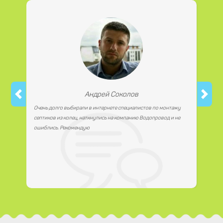
работаем с юридическими лицами.
Андрей Соколов
Очень долго выбирали в интернете специалистов по монтажу
септиков из колец, наткнулись на компанию Водопровод и не
ошиблись. Рекомендую