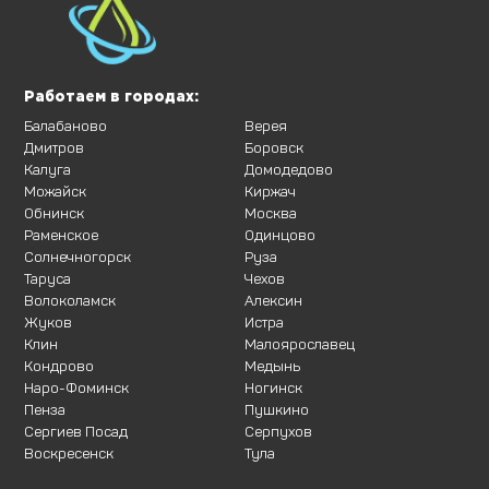
Работаем в городах:
Балабаново
Верея
Дмитров
Боровск
Калуга
Домодедово
Можайск
Киржач
Обнинск
Москва
Раменское
Одинцово
Солнечногорск
Руза
Таруса
Чехов
Волоколамск
Алексин
Жуков
Истра
Клин
Малоярославец
Кондрово
Медынь
Наро-Фоминск
Ногинск
Пенза
Пушкино
Сергиев Посад
Серпухов
Воскресенск
Тула