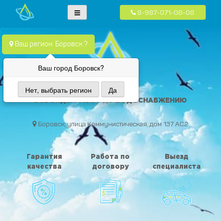
8-987-071-08-08
Skip
Водопровод — монтаж систем водоснабжения, отопления и
Компания Водопровод предлагает качественные услуги по монтажу
to
канализация.
систем водоснабжения, канализации и отопления в частных домах в
content
Ваш регион: Боровск ?
Москве и Московской области
Ваш город Боровск?
Нет, выбрать регион
Да
ВОДА ПРОВОД
ВСЕ ВИДЫ РАБОТ ПО ВОДОСНАБЖЕНИЮ
Боровск, улица Коммунистическая, дом 137 АС2
Гарантия
Работа по
Выезд
качества
договору
специалиста