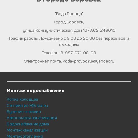
"Вода Провод"
Город
Боровск
,
улица Коммунистическая, дом 137 АС2
,
249010
График работы : Ежедневно с 9:00 до 20:00 без перерывов и
выходных
Телефон:
8-987-071-08-08
Электронная почта:
voda-provod.ru@yandex.ru
Монтаж водоснабжения
Копка колодцев
Септики из ЖБ колец
Бурение скважин
Автономная канализация
Водоснабжение дома
Монтаж канализации
Монтаж отопления