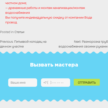
частном доме;
— дренажные работы и монтаж канализации/монтаж
водоснабжения
Вы получите индивидуальную скидку от компании Вода
провод.
Posted in
Статьи
Previous:
Питьевой колодец на
Next:
Разморозка труб
Навигация
дачном участке
водоснабжения своими руками.
по
записям
Вызвать мастера