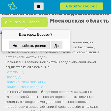
8-987-071-08-08
Skip
Водопровод — монтаж систем водоснабжения, отопления и
Компания Водопровод предлагает качественные услуги по монтажу
Автономная система водоснабжения
to
канализация.
систем водоснабжения, канализации и отопления в частных домах в
в частном доме. Московская область
content
Ваш регион: Боровск ?
Москве и Московской области
Ваш город Боровск?
Автономная система водоснабжения
– это мечта каждого
Нет, выбрать регион
Да
владельца частного дома, ведь она позволяет бесплатно,
бесперебойной и круглогодично обеспечить свои бытовые
потребности чистой водой.
Организация автономной системы водоснабжения может
осуществляться с помощью:
•
скважины
;
•
колодца
;
•
артезианской скважины
;
•
абиссинского колодца
.
На первый водоносный горизонт копается
колодец
, но
качество такой воды не всегда хорошее. Также обычные
колодцы зачастую не могут обеспечить все бытовые
потребности в водоснабжении. В среднем дебит в колодце