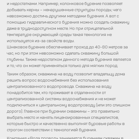
и недостатками. Например, колонковое бурение позволяет
добывать керны – ненарушенные структуры породы, чего
невозможно достичь другими методами бурения. А вот с
помощью гидравлического бурения можно создать скважину
даже в труднодоступном месте. Но при отрицательной
температуре окружающей среды такая технология не
используется из-за свойств воды.
Шнековое бурение обеспечивает проход до 40-80 метров за
час, но при этом невозможно сделать скважину большой
глубины. Также недостатком данного метода бурения является
и то, что он может применяться только для мягких пород.
Таким образом, скважина на воду позволит владельцу дома
решить вопрос водоснабжения без использования
централизованного водопровода. Скважина на воду
понадобится тем, кто проживает в отдаленности от
централизованной системы водоснабжения и не может
подключиться к центральному водопроводу (или это слишком
дорого). Главное при бурении скважины – это правильно
выбрать место и нанять лицензированных специалистов,
которые быстро и качественно выполнят буровые работы в
строгом соответствии с технологией бурения.
Компания «Вода провод» занимается бурением скважин в