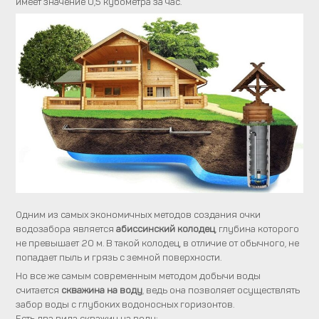
имеет значение 0,5 кубометра за час.
Одним из самых экономичных методов создания очки
водозабора является
абиссинский колодец
, глубина которого
не превышает 20 м. В такой колодец, в отличие от обычного, не
попадает пыль и грязь с земной поверхности.
Но все же самым современным методом добычи воды
считается
скважина на воду
, ведь она позволяет осуществлять
забор воды с глубоких водоносных горизонтов.
Есть два вида скважин на воду: