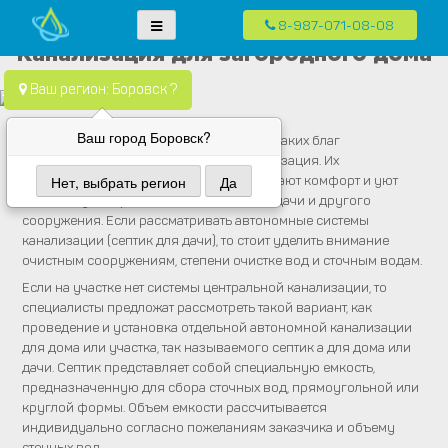
8-987-071-08-08
Skip
Водопровод — монтаж систем водоснабжения, отопления и
Компания Водопровод предлагает качественные услуги по монтажу
Канализация для загородного дома
to
канализация.
систем водоснабжения, канализации и отопления в частных домах в
content
Ваш регион: Боровск ?
Москве и Московской области
Ваш город Боровск?
Благоустройство дома невозможно без таких благ
цивилизации, как вода, свет, газ и канализация. Их
бесперебойная и качественная работа дают комфорт и уют
Нет, выбрать регион
Да
владельцу загородного дома, коттеджа, дачи и другого
сооружения. Если рассматривать автономные системы
канализации (септик для дачи), то стоит уделить внимание
очистным сооружениям, степени очистке вод и сточным водам.
Если на участке нет системы центральной канализации, то
специалисты предложат рассмотреть такой вариант, как
проведение и установка отдельной автономной канализации
для дома или участка, так называемого септик а для дома или
дачи. Септик представляет собой специальную емкость,
предназначенную для сбора сточных вод, прямоугольной или
круглой формы. Объем емкости рассчитывается
индивидуально согласно пожеланиям заказчика и объему
сточных вод.