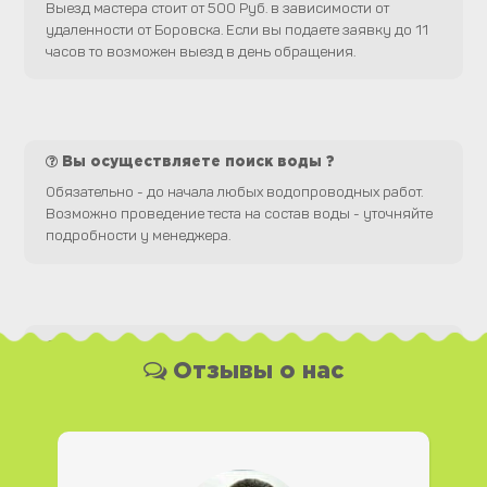
Выезд мастера стоит от 500 Руб. в зависимости от
удаленности от Боровска. Если вы подаете заявку до 11
часов то возможен выезд в день обращения.
Вы осуществляете поиск воды ?
Обязательно - до начала любых водопроводных работ.
Возможно проведение теста на состав воды - уточняйте
подробности у менеджера.
Какая у Вас форма оплаты ?
Отзывы о нас
Вы можете оплатить наши услуги и необходимые
материалы любым удобным для Вас способом, как
наличной, так и безналичной формой платежа. Так же мы
работаем с юридическими лицами.