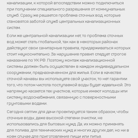
канализации, к которой впоследствии можно подключиться
при получении специального разрешения от коммунальных
служб. Сразу же решается проблема сточных вод, которые
становятся заботой служб центральных канализационных
систем.
Если же центральной канализации нет, то проблема сточных
вод может стать глобальной, так как в некоторых районах
действуют свои санитарные правила, придерживаться которых
стоит неукоснительно. За нарушение правил следует строгое
наказание по УК РФ. Поэтому монтаж канализационной
системы должен быть осуществлен в каждом индивидуальном
сооружении, предназначенном для жилья. Если в качестве
сточной канавы вы используете свой участок, то нет гарантии
того, что потом чистота поступаемой воды будет идеальной. Это
напрямую касается тех участков, которые имеют колодцы или
систему водоснабжения, связанную с поверхностными
грунтовыми водами.
Сегодня септик для дачи проектируется таким образом, чтобы
сточные воды, даже высокой степени очистки, не
использовались для бытовых нужд. Да, их можно применять
для полива, для технических нужд и многих других дел, но ни в
коем случае для приготовления пищи или питья.