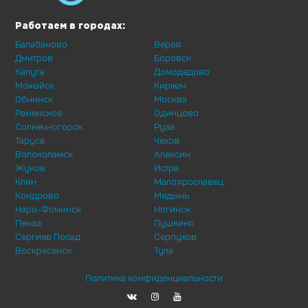
Работаем в городах:
Балабаново
Верея
Дмитров
Боровск
Калуга
Домодедово
Можайск
Киржач
Обнинск
Москва
Раменское
Одинцово
Солнечногорск
Руза
Таруса
Чехов
Волоколамск
Алексин
Жуков
Истра
Клин
Малоярославец
Кондрово
Медынь
Наро-Фоминск
Ногинск
Пенза
Пушкино
Сергиев Посад
Серпухов
Воскресенск
Тула
Политика конфиденциальности