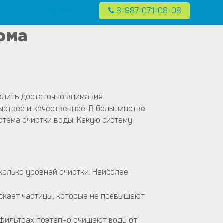
8-987-071-08-08
Контакты
 в частных домах в Москве и Московской области
ома
елить достаточно внимания.
стрее и качественнее. В большинстве
стема очистки воды. Какую систему
колько уровней очистки. Наиболее
скает частицы, которые не превышают
 фильтрах поэтапно очищают воду от