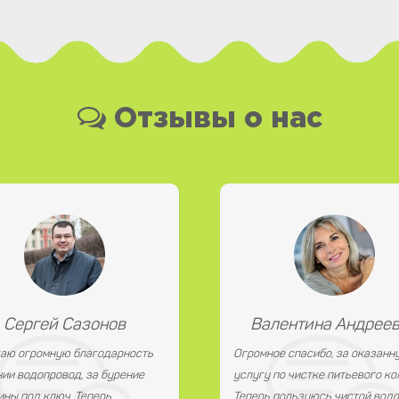
Отзывы о нас
Сергей Сазонов
Валентина Андрее
аю огромную благодарность
Огромное спасибо, за оказанн
ии водопровод, за бурение
услугу по чистке питьевого ко
ны под ключ. Теперь
Теперь пользуюсь чистой водо