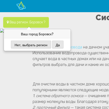
Главная
Наши услуги
Skip
Водопровод — монтаж систем водоснабжения, отопления и
Компания Водопровод предлагает качественные услуги по
Си
to
Ваш регион: Боровск ?
content
Ваш город Боровск?
Нет, выбрать регион
Да
Организация водопровода
на дачном уча
Использование водопровода существенно
случает вода в частных домах или на да
фильтров выбрать для дачи и какие их о
Для очистки воды в частном доме хорош
популярными являются следующие моде
1.
система обратного осмоса
— очищение п
размер молекулы воды. Благодаря этому 
2. проточный фильтр
— такая система сос