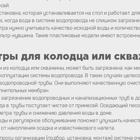
сей.
становка, которая устанавливается на стол и работает для
х, когда вода в системе водопровода не слишком загрязне
ра нужно учитывать качество исходной воды и количество
льтр-кувшина. Такие пластиковые модели имеют встроенн
ры для колодца или скв
м из колодца или скважины, может быть загрязнена: как м
эксплуатации системы водопровода. В таких случаях целе
д водопроводной трубы. Они выполняют качественную очис
олнительных мембран.
агрязнение водопроводных и канализационных труб в дом
да в трубы поступает чистая от примесей. Оседающий пес
етра трубы и снижению давления воды в доме.
оды и регулярное обслуживание поможет улучшить качест
от накопления осадка и известнякового налета.
просу организации (подбор, установка, монтаж) система 