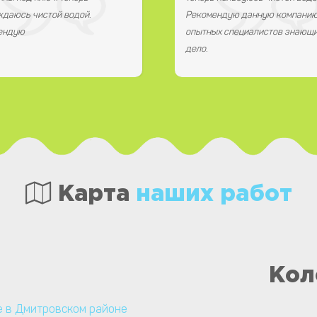
даюсь чистой водой.
Рекомендую данную компанию
ендую
опытных специалистов знающи
дело.
Карта
наших работ
Кол
 в Дмитровском районе