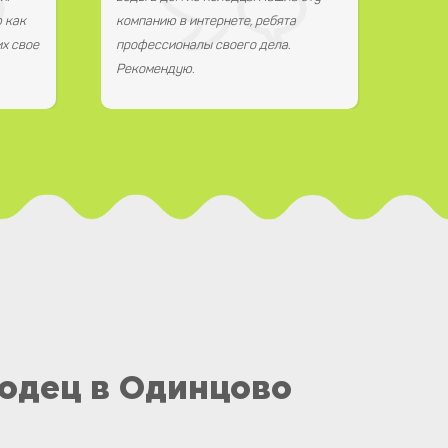
 как
компанию в интернете, ребята
х свое
профессионалы своего дела.
Рекомендую.
одец в Одинцово