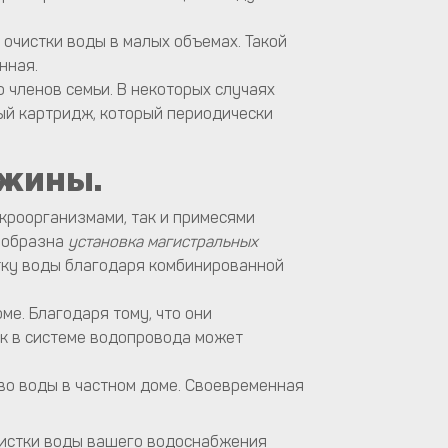
 очистки воды в малых объемах. Такой
нная.
 членов семьи. В некоторых случаях
ый картридж, который периодически
ажины.
икроорганизмами, так и примесями
сообразна
установка магистральных
тку воды благодаря комбинированной
е. Благодаря тому, что они
ок в системе водопровода может
во воды в частном доме. Своевременная
очистки воды вашего водоснабжения