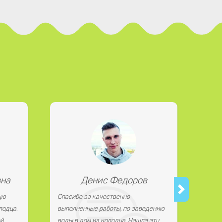
вна
Денис Федоров
ую
Спасибо за качественно
лодца.
выполненные работы, по заведению
й.
воды в дом из колодца. Нашла эту