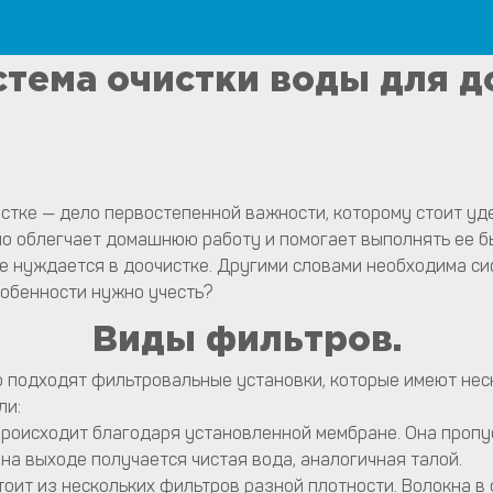
Сервис и ремонт
Прайс лист
 канализация.
 монтажу систем водоснабжения, канализации и отопления
стема очистки воды для д
стке — дело первостепенной важности, которому стоит уд
 облегчает домашнюю работу и помогает выполнять ее бы
че нуждается в доочистке. Другими словами необходима си
собенности нужно учесть?
Виды фильтров.
о подходят фильтровальные установки, которые имеют нес
ли:
роисходит благодаря установленной мембране. Она пропу
на выходе получается чистая вода, аналогичная талой.
тоит из нескольких фильтров разной плотности. Волокна в