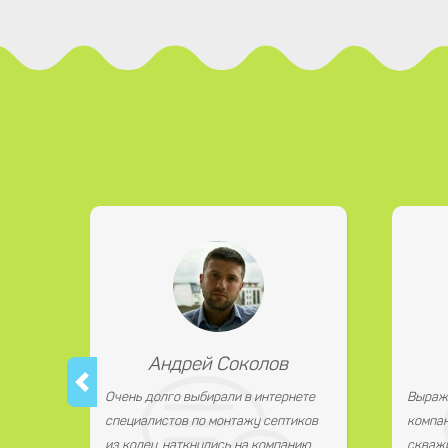
Андрей Соколов
Очень долго выбирали в интернете
Выраж
специалистов по монтажу септиков
компан
из колец, наткнулись на компанию
скважи